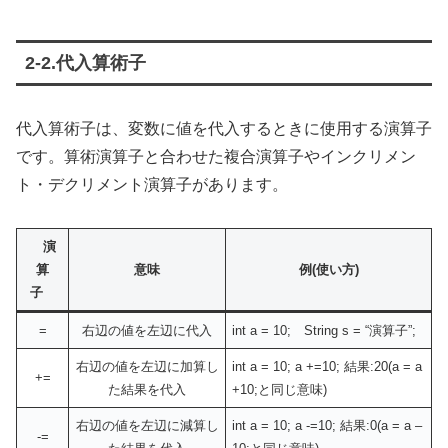
2-2.代入算術子
代入算術子は、変数に値を代入するときに使用する演算子
です。算術演算子と合わせた複合演算子やインクリメン
ト・デクリメント演算子があります。
演
算
意味
例(使い方)
子
=
右辺の値を左辺に代入
int a = 10; String s = “演算子”;
右辺の値を左辺に加算し
int a = 10; a +=10; 結果:20(a = a
+=
た結果を代入
+10;と同じ意味)
右辺の値を左辺に減算し
int a = 10; a -=10; 結果:0(a = a –
-=