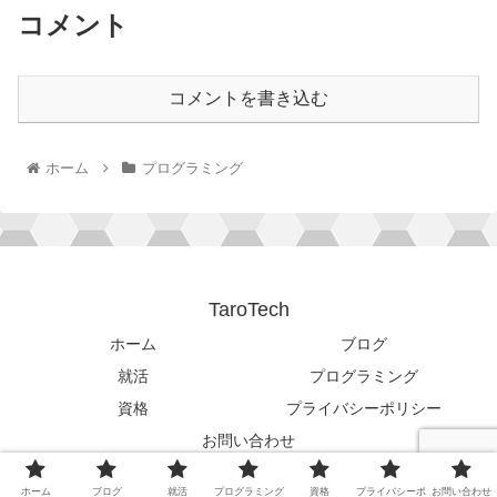
コメント
コメントを書き込む
ホーム
プログラミング
TaroTech
ホーム
ブログ
就活
プログラミング
資格
プライバシーポリシー
お問い合わせ
© 2021 TaroTech.
ホーム
ブログ
就活
プログラミング
資格
プライバシーポ
お問い合わせ