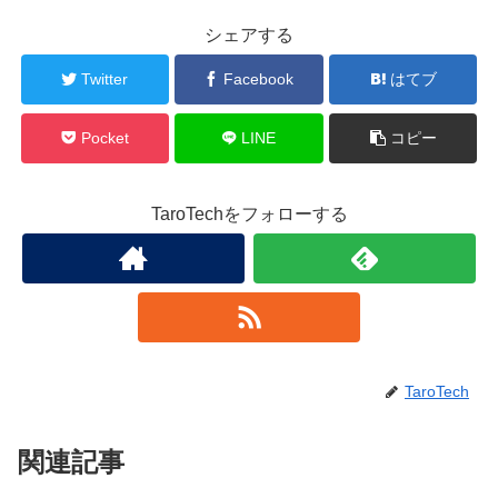
シェアする
Twitter
Facebook
はてブ
Pocket
LINE
コピー
TaroTechをフォローする
TaroTech
関連記事