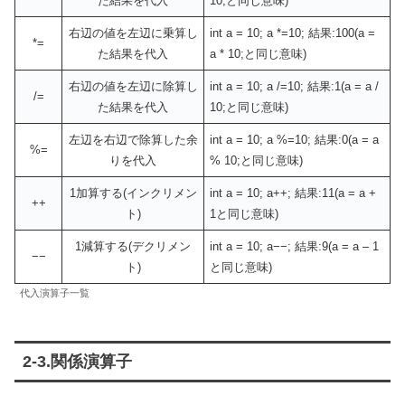
た結果を代入
10;と同じ意味)
右辺の値を左辺に乗算し
int a = 10; a *=10; 結果:100(a =
*=
た結果を代入
a * 10;と同じ意味)
右辺の値を左辺に除算し
int a = 10; a /=10; 結果:1(a = a /
/=
た結果を代入
10;と同じ意味)
左辺を右辺で除算した余
int a = 10; a %=10; 結果:0(a = a
%=
りを代入
% 10;と同じ意味)
1加算する(インクリメン
int a = 10; a++; 結果:11(a = a +
++
ト)
1と同じ意味)
1減算する(デクリメン
int a = 10; a−−; 結果:9(a = a – 1
−−
ト)
と同じ意味)
代入演算子一覧
2-3.関係演算子