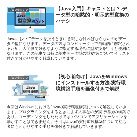
【Java入門】キャストとは？-デ
プログラミング
ータ型の暗黙的・明示的型変換の
ハナシ
Javaにおいてデータを扱うときに意識しなければならないのがデー
タの型になります。データの方はコンピュータ上で自動的に解釈され
るため、人間側で好きなように指定する場合に型変換を行うと便利に
なります。この記事では特に基本データ型の型変換についてイラスト
付きで分かりやすく解説していきます。
【初心者向け】JavaをWindows
プログラミング
にインストールする方法-実行環
境構築手順を画像付きで解説
今回はWindowsにおけるJavaの実行環境構築について解説していき
ます。プログラミングをするときにまず大事なのが実行環境の構築で
あり、コーディングをしただけでは パソコンでアプリケーションを
動かすことはできません。今回はJavaの実行環境構築について初心
者にもわかりやすく手順画像付きで解説していきます。