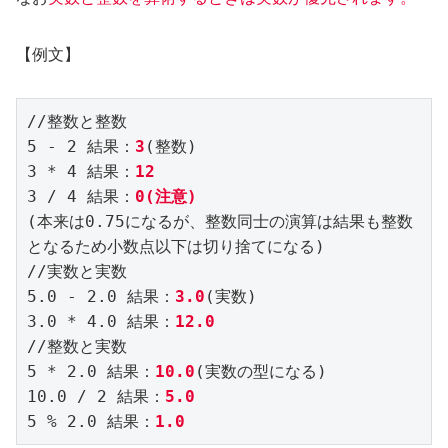
【例文】
//整数と整数

5 - 2 結果：
3
(整数)

3 * 4 結果：
12
3 / 4 結果：
0
(注意)
(本来は0.75になるが、整数同士の演算は結果も整数
となるため小数点以下は切り捨てになる)

//実数と実数

5.0 - 2.0 結果：
3.0
(実数)

3.0 * 4.0 結果：
12.0
//整数と実数

5 * 2.0 結果：
10.0
(実数の型になる)

10.0 / 2 結果：
5.0
5 % 2.0 結果：
1.0