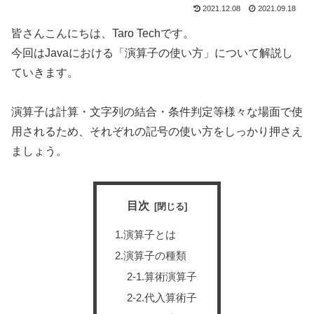
2021.12.08
2021.09.18
皆さんこんにちは、Taro Techです。
今回はJavaにおける「演算子の使い方」について解説し
ていきます。
演算子は計算・文字列の結合・条件判定等様々な場面で使
用されるため、それぞれの記号の使い方をしっかり押さえ
ましょう。
目次
1.演算子とは
2.演算子の種類
2-1.算術演算子
2-2.代入算術子