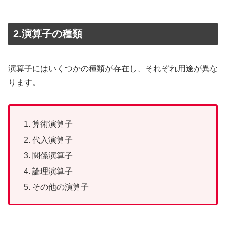
2.演算子の種類
演算子にはいくつかの種類が存在し、それぞれ用途が異な
ります。
算術演算子
代入演算子
関係演算子
論理演算子
その他の演算子