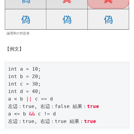
論理和の判定表
【例文】
int a = 10;

int b = 20;

int c = 30;

int d = 40;

a < b 
||
 c == d 

左辺：true, 右辺：false 結果：
true
a <= b 
&&
 c != d

左辺：true, 右辺：true 結果：
true