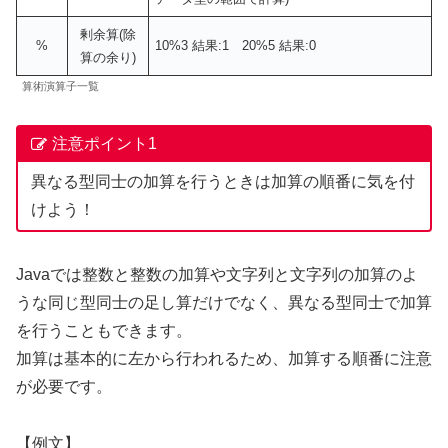
剰余算(除
%
10%3 結果:1 20%5 結果:0
算の余り)
算術演算子一覧
注意ポイント1
異なる型同士の加算を行うときは加算の順番に気を付
けよう！
Javaでは整数と整数の加算や文字列と文字列の加算のよ
うな同じ型同士の足し算だけでなく、異なる型同士で加算
を行うこともできます。
加算は基本的に左から行われるため、加算する順番に注意
が必要です。
【例文】