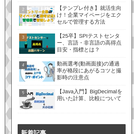
【テンプレ付き】就活生向
け！企業マイページをエク
セルで管理する方法
【25卒】SPIテストセンタ
ー、言語・非言語の高得点
目安・指標とは？
動画選考(動画面接)の通過
率が格段にあがるコツと撮
影時の注意点
【Java入門】BigDecimalを
用いた計算、比較について
新着記事