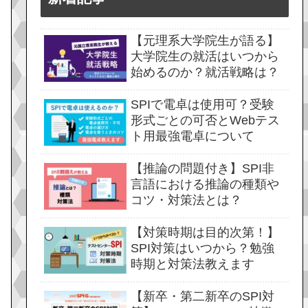
【元理系大学院生が語る】
大学院生の就活はいつから
始めるのか？就活戦略は？
SPIで電卓は使用可？受験
形式ごとの可否とWebテス
ト用最強電卓について
【推論の問題付き】SPI非
言語における推論の種類や
コツ・対策法とは？
【対策時期は目的次第！】
SPI対策はいつから？勉強
時期と対策法教えます
【新卒・第二新卒のSPI対