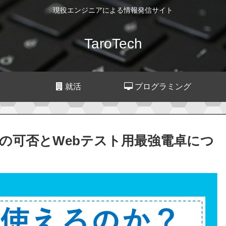
現役エンジニアによる情報発信サイト
TaroTech
就活
プログラミング
との可否とWebテスト用最強電卓につ