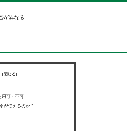
否が異なる
？
次
使用可・不可
は電卓が使えるのか？