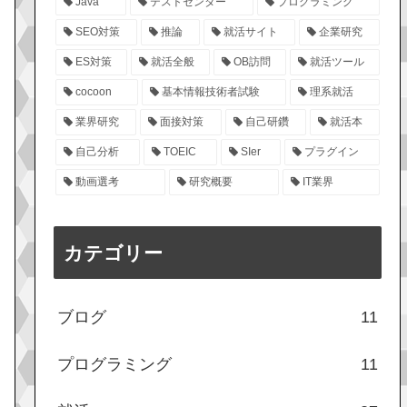
Java
テストセンター
プログラミング
SEO対策
推論
就活サイト
企業研究
ES対策
就活全般
OB訪問
就活ツール
cocoon
基本情報技術者試験
理系就活
業界研究
面接対策
自己研鑽
就活本
自己分析
TOEIC
SIer
プラグイン
動画選考
研究概要
IT業界
カテゴリー
ブログ
11
プログラミング
11