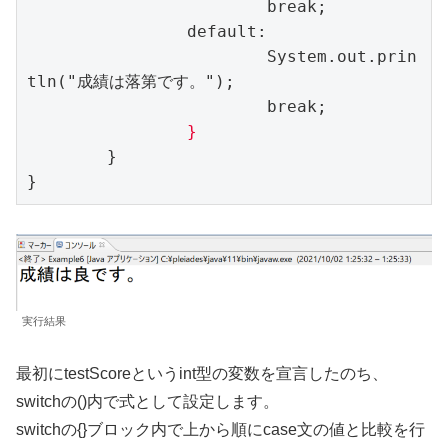
			break;

		default:

			System.out.prin
tln("成績は落第です。");

			break;

}
	}

}
実行結果
最初にtestScoreというint型の変数を宣言したのち、
switchの()内で式として設定します。
switchの{}ブロック内で上から順にcase文の値と比較を行