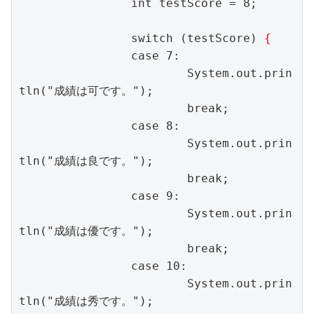
		int testScore = 8;

		switch (testScore) 
{
		case 7:

			System.out.prin
tln("成績は可です。");

			break;

		case 8:

			System.out.prin
tln("成績は良です。");

			break;

		case 9:

			System.out.prin
tln("成績は優です。");

			break;

		case 10:

			System.out.prin
tln("成績は秀です。");
