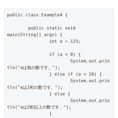
public class Example4 {

	public static void 
main(String[] args) {

		int a = 123;

		if (a < 0) {

			System.out.prin
tln("aは負の数です。");

		} else if (a < 10) {

			System.out.prin
tln("aは1桁の数です。");

		} else {

			System.out.prin
tln("aは2桁以上の数です。");

		}
