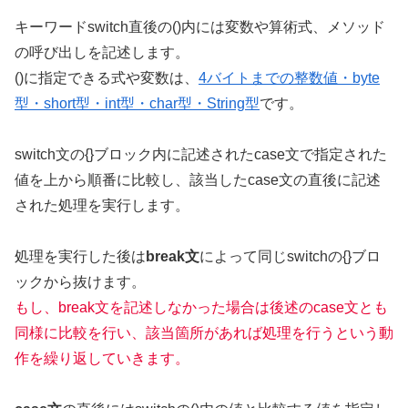
キーワードswitch直後の()内には変数や算術式、メソッド
の呼び出しを記述します。
()に指定できる式や変数は、
4バイトまでの整数値・byte
型・short型・int型・char型・String型
です。
switch文の{}ブロック内に記述されたcase文で指定された
値を上から順番に比較し、該当したcase文の直後に記述
された処理を実行します。
処理を実行した後は
break文
によって同じswitchの{}ブロ
ックから抜けます。
もし、break文を記述しなかった場合は後述のcase文とも
同様に比較を行い、該当箇所があれば処理を行うという動
作を繰り返していきます。