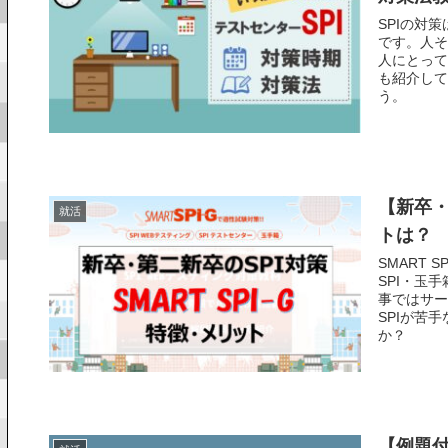
SPIの対
です。人そ
人にとって
も紹介して
う。
【新卒・
就活
トは？
SMART
SPI・玉
事ではサー
SPIが苦
か？
【例題付