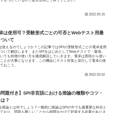
トもつけているので是非活用してみてください。
2022.03.15
電卓は使用可？受験形式ごとの可否とWebテスト用最
について
卓は使えるのでしょうか？この記事ではSPIの受験形式ごとの電卓使用
ついて解説します。またSPIをはじめとしてWebテストで「最強」
いても特徴や使い方を徹底解説していきます。電卓は普段から使い
ことが大事になります。この機会にテスト対策と並行して電卓の使
ておこう。
2022.03.02
問題付き】SPI非言語における推論の種類やコツ・
とは？
ける推論とは何でしょう？一般的に推論はSPIの中でも最重要な科目と
ており、問題も難しいことから時間をかけて対策する必要がありま