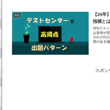
【25卒
就活
指標と
SPI(テ
は著者が実
それぞれの
係のある偏
スポン