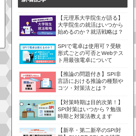
【元理系大学院生が語る】
大学院生の就活はいつから
始めるのか？就活戦略は？
SPIで電卓は使用可？受験
形式ごとの可否とWebテス
ト用最強電卓について
【推論の問題付き】SPI非
言語における推論の種類や
コツ・対策法とは？
【対策時期は目的次第！】
SPI対策はいつから？勉強
時期と対策法教えます
【新卒・第二新卒のSPI対