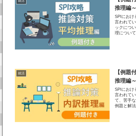
就活
推理編
SPIにお
言われてい
ックについ
理について
【例題付
就活
推理編
SPIにお
言われてい
て、苦手な
例題と解法