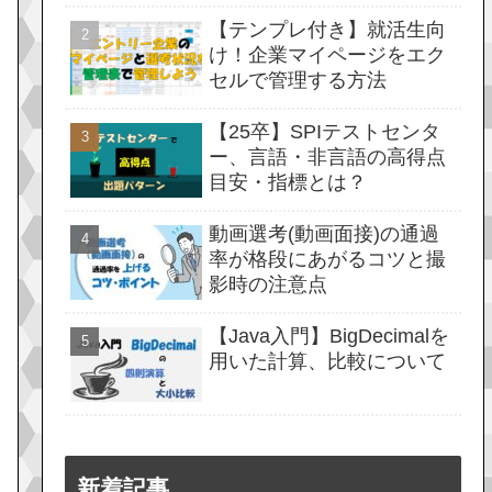
【テンプレ付き】就活生向
け！企業マイページをエク
セルで管理する方法
【25卒】SPIテストセンタ
ー、言語・非言語の高得点
目安・指標とは？
動画選考(動画面接)の通過
率が格段にあがるコツと撮
影時の注意点
【Java入門】BigDecimalを
用いた計算、比較について
新着記事