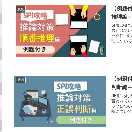
【例題付
就活
推理編
SPIにお
言われてい
ックについ
理について
【例題付
就活
判断編
SPIにお
言われてい
ックについ
断について