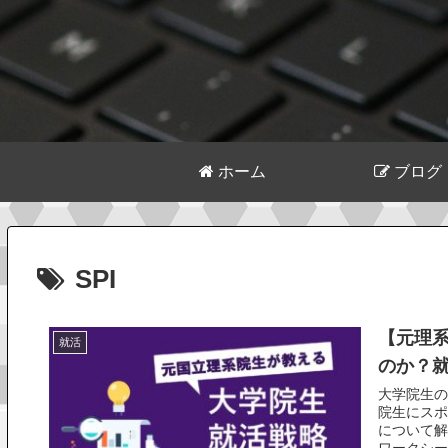
ホーム
ブログ
SPI
【元理
就活
のか？
大学院生の
院生にスポ
について解