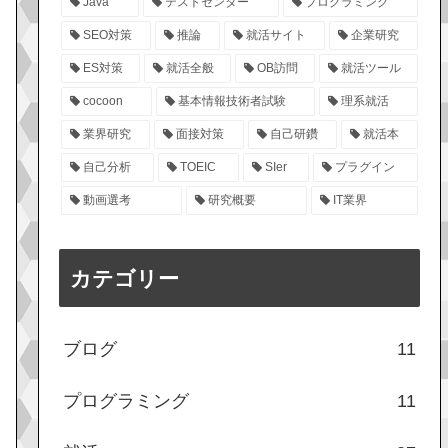
Java
テストセンター
プログラミング
SEO対策
推論
就活サイト
企業研究
ES対策
就活全般
OB訪問
就活ツール
cocoon
基本情報技術者試験
理系就活
業界研究
面接対策
自己研鑽
就活本
自己分析
TOEIC
SIer
プラグイン
動画選考
研究概要
IT業界
カテゴリー
ブログ
11
プログラミング
11