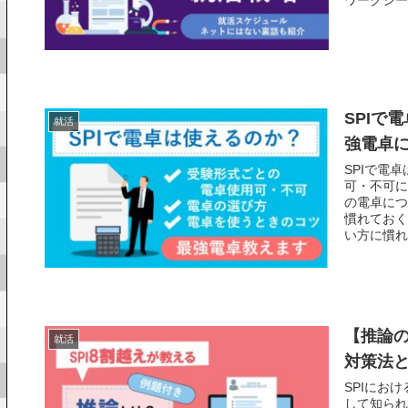
ワークシー
SPIで
就活
強電卓
SPIで電
可・不可に
の電卓につ
慣れておく
い方に慣れ
【推論の
就活
対策法
SPIにお
して知られ