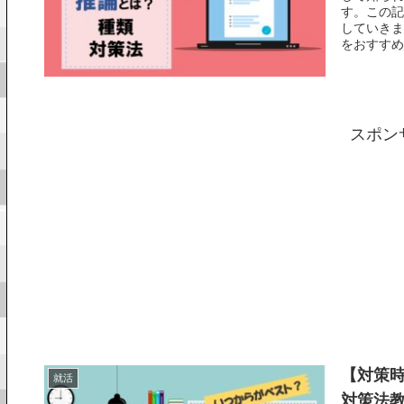
す。この記
していきま
をおすすめ
スポン
【対策時
就活
対策法