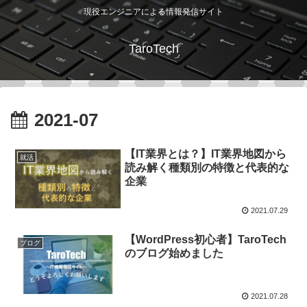
現役エンジニアによる情報発信サイト
TaroTech
2021-07
【IT業界とは？】IT業界地図から
就活
読み解く種類別の特徴と代表的な
企業
2021.07.29
【WordPress初心者】TaroTech
ブログ
のブログ始めました
2021.07.28