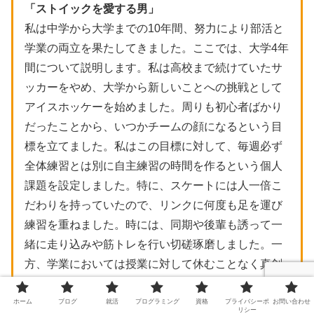
「ストイックを愛する男」
私は中学から大学までの10年間、努力により部活と
学業の両立を果たしてきました。ここでは、大学4年
間について説明します。私は高校まで続けていたサ
ッカーをやめ、大学から新しいことへの挑戦として
アイスホッケーを始めました。周りも初心者ばかり
だったことから、いつかチームの顔になるという目
標を立てました。私はこの目標に対して、毎週必ず
全体練習とは別に自主練習の時間を作るという個人
課題を設定しました。特に、スケートには人一倍こ
だわりを持っていたので、リンクに何度も足を運び
練習を重ねました。時には、同期や後輩も誘って一
緒に走り込みや筋トレを行い切磋琢磨しました。一
方、学業においては授業に対して休むことなく真剣
に向き合い、板書はすべてノートに記録することを
心掛けました。テスト前になると、毎回友人ととも
ホーム
ブログ
就活
プログラミング
資格
プライバシーポ
お問い合わせ
リシー