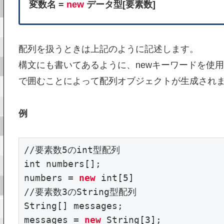
変数名 =
new
データ型[要素数]
配列を扱うときは上記のように記述します。
構文にも書いてあるように、newキーワードを使用
で囲むことによって配列オブジェクトが生成され
例
//要素数5のint型配列

int numbers[];

numbers = 
new
 int[5]

//要素数3のString型配列

String[] messages;

messages = 
new
 String[3];