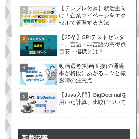
【テンプレ付き】就活生向
け！企業マイページをエク
セルで管理する方法
【25卒】SPIテストセンタ
ー、言語・非言語の高得点
目安・指標とは？
動画選考(動画面接)の通過
率が格段にあがるコツと撮
影時の注意点
【Java入門】BigDecimalを
用いた計算、比較について
新着記事