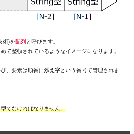
術)を
配列
と呼びます。
とめて整頓されているようなイメージになります。
呼び、要素は順番に
添え字
という番号で管理されま
じ型でなければなりません。