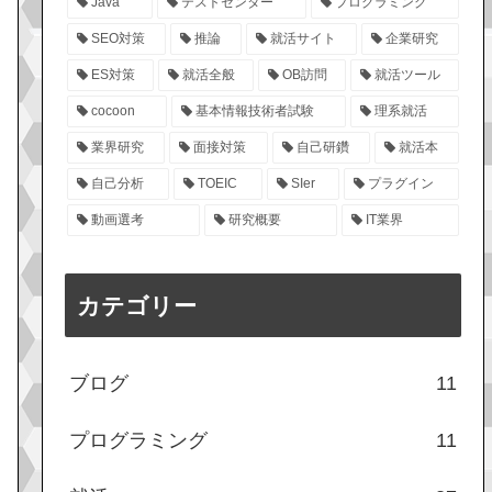
Java
テストセンター
プログラミング
SEO対策
推論
就活サイト
企業研究
ES対策
就活全般
OB訪問
就活ツール
cocoon
基本情報技術者試験
理系就活
業界研究
面接対策
自己研鑽
就活本
自己分析
TOEIC
SIer
プラグイン
動画選考
研究概要
IT業界
カテゴリー
ブログ
11
プログラミング
11