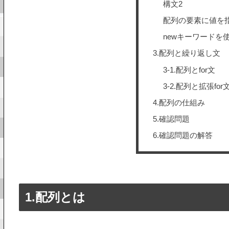
構文2
配列の要素に値を
newキーワードを
3.配列と繰り返し文
3-1.配列とfor文
3-2.配列と拡張for
4.配列の仕組み
5.確認問題
6.確認問題の解答
1.配列とは