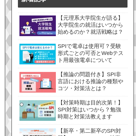
【元理系大学院生が語る】
大学院生の就活はいつから
始めるのか？就活戦略は？
SPIで電卓は使用可？受験
形式ごとの可否とWebテス
ト用最強電卓について
【推論の問題付き】SPI非
言語における推論の種類や
コツ・対策法とは？
【対策時期は目的次第！】
SPI対策はいつから？勉強
時期と対策法教えます
【新卒・第二新卒のSPI対