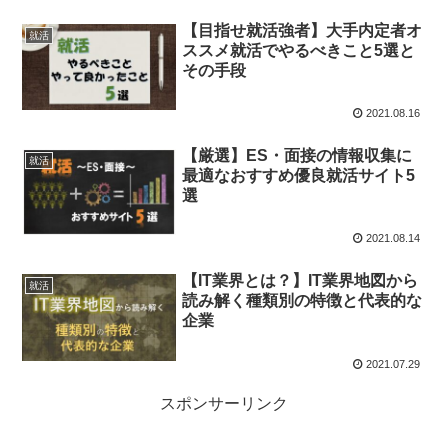
【目指せ就活強者】大手内定者オ
就活
ススメ就活でやるべきこと5選と
その手段
2021.08.16
【厳選】ES・面接の情報収集に
就活
最適なおすすめ優良就活サイト5
選
2021.08.14
【IT業界とは？】IT業界地図から
就活
読み解く種類別の特徴と代表的な
企業
2021.07.29
スポンサーリンク