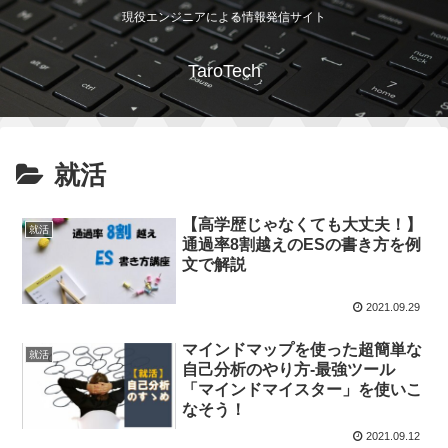
現役エンジニアによる情報発信サイト
TaroTech
就活
【高学歴じゃなくても大丈夫！】
就活
通過率8割越えのESの書き方を例
文で解説
2021.09.29
マインドマップを使った超簡単な
就活
自己分析のやり方-最強ツール
「マインドマイスター」を使いこ
なそう！
2021.09.12